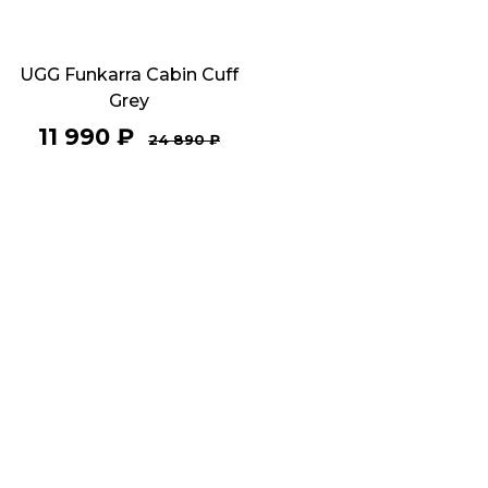
UGG Funkarra Cabin Cuff
Grey
11 990
₽
24 890
₽