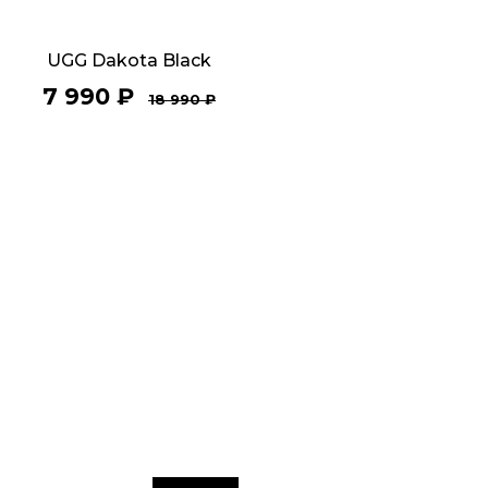
UGG Dakota Black
7 990
₽
18 990
₽