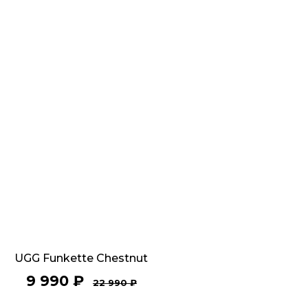
UGG Funkette Chestnut
9 990
₽
22 990
₽