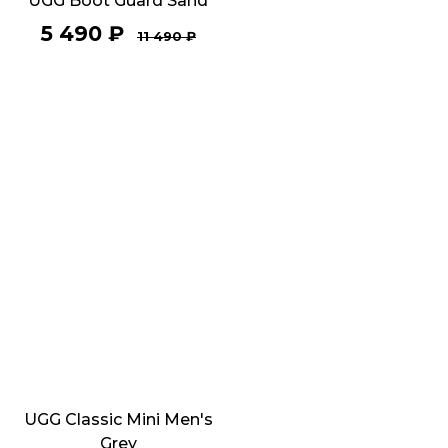
UGG Boot Guard Sand
5 490
₽
11 490
₽
UGG Classic Mini Men's
Grey