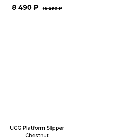
8 490
₽
16 290
₽
UGG Platform Slipper
Chestnut