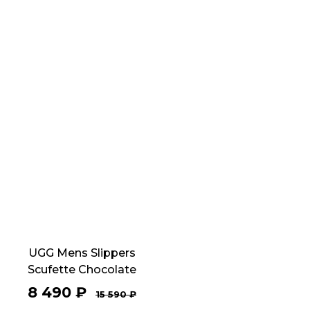
UGG Mens Slippers
Scufette Chocolate
8 490
₽
15 590
₽