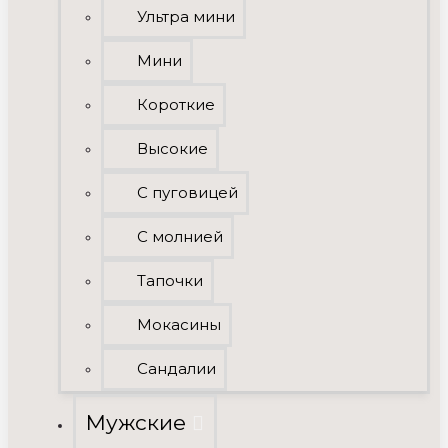
Ультра мини
Мини
Короткие
Высокие
C пуговицей
С молнией
Тапочки
Мокасины
Сандалии
Мужские