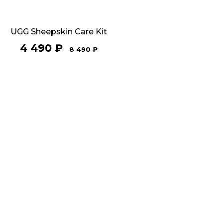
UGG Sheepskin Care Kit
4 490
₽
8 490
₽