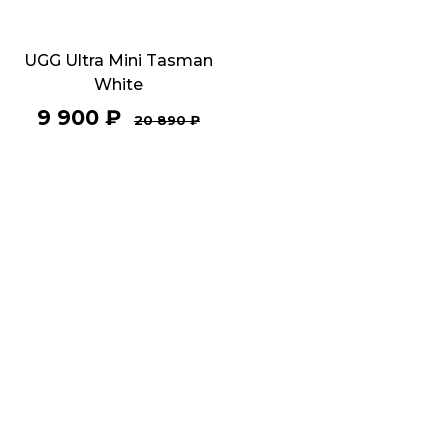
UGG Ultra Mini Tasman
White
9 900
₽
20 890
₽