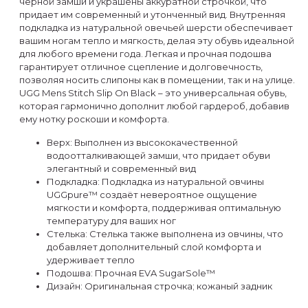
черной замши и украшены аккуратной строчкой, что
придает им современный и утонченный вид. Внутренняя
подкладка из натуральной овечьей шерсти обеспечивает
вашим ногам тепло и мягкость, делая эту обувь идеальной
для любого времени года. Легкая и прочная подошва
гарантирует отличное сцепление и долговечность,
позволяя носить слипоны как в помещении, так и на улице.
UGG Mens Stitch Slip On Black – это универсальная обувь,
которая гармонично дополнит любой гардероб, добавив
ему нотку роскоши и комфорта.
Верх: Выполнен из высококачественной
водоотталкивающей замши, что придает обуви
элегантный и современный вид
Подкладка: Подкладка из натуральной овчины
UGGpure™ создаёт невероятное ощущение
мягкости и комфорта, поддерживая оптимальную
температуру для ваших ног
Стелька: Стелька также выполнена из овчины, что
добавляет дополнительный слой комфорта и
удерживает тепло
Подошва: Прочная EVA SugarSole™
Дизайн: Оригинальная строчка; кожаный задник