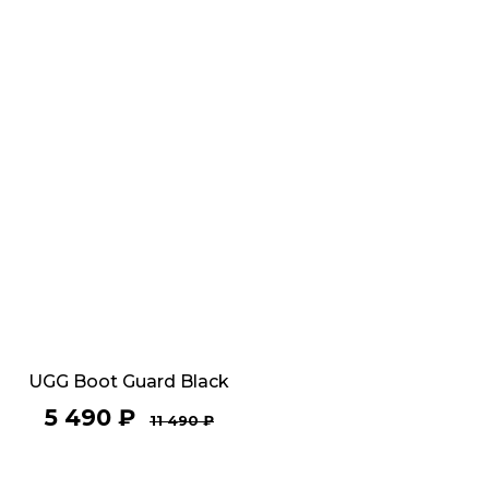
UGG Boot Guard Black
5 490
₽
11 490
₽