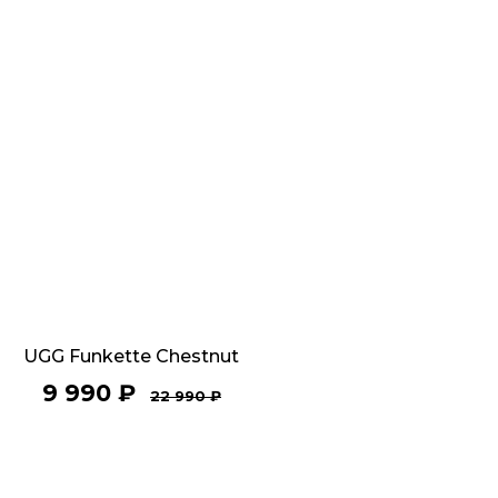
UGG Funkette Chestnut
9 990
₽
22 990
₽