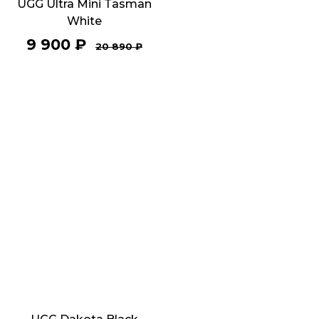
UGG Ultra Mini Tasman
White
9 900
₽
20 890
₽