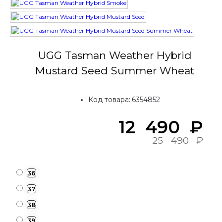
UGG Tasman Weather Hybrid
Mustard Seed Summer Wheat
Код товара:
6354852
12 490
₽
25 490
₽
36
37
38
39