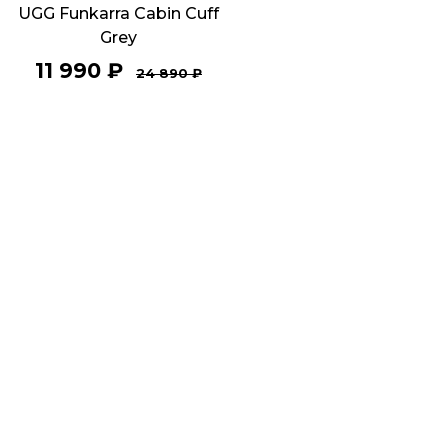
UGG Funkarra Cabin Cuff
Grey
11 990
₽
24 890
₽