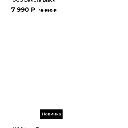
UGG Dakota Black
7 990
₽
18 990
₽
Новинка