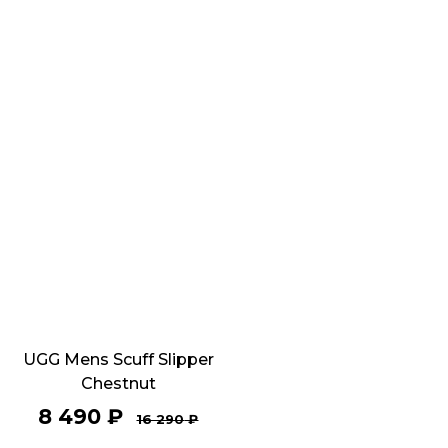
UGG Mens Scuff Slipper
Chestnut
8 490
₽
16 290
₽