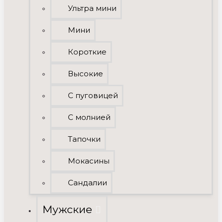
Ультра мини
Мини
Короткие
Высокие
C пуговицей
С молнией
Тапочки
Мокасины
Сандалии
Мужские