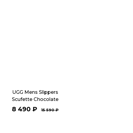
UGG Mens Slippers
Scufette Chocolate
8 490
₽
15 590
₽