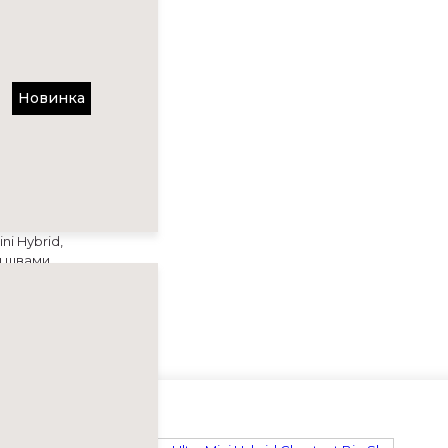
Новинка
съёмными
i Hybrid,
 швами,
нной шерсти
харного
деально
d Chestnut