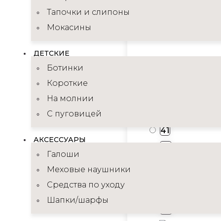
Тапочки и слипоны
Мокасины
UGG Men Ultr
ДЕТСКИЕ
Код товара:
63
Ботинки
Короткие
12 490
На молнии
26 490
₽
С пуговицей
41
АКСЕССУАРЫ
42
Галоши
43
Меховые наушники
44
Средства по уходу
45
Шапки/шарфы
46