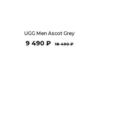
UGG Men Ascot Grey
9 490
₽
18 490
₽