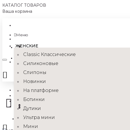
КАТАЛОГ ТОВАРОВ
Ваша корзина
Официальный сайт - Интернет магазин UGG®
Меню
+7 (495) 070-47-10
ЖЕНСКИЕ
0
Classic Классические
Силиконовые
Войти
Слипоны
Регистрация
Новинки
+7(495) 070-47-10
На платформе
Главная
Мужские
Ботинки
Ультра мини
0
UGG Men Ultra Mini Hybrid Chestnut Orange
Дутики
Ультра мини
Ваша корзина пуста!
Мини