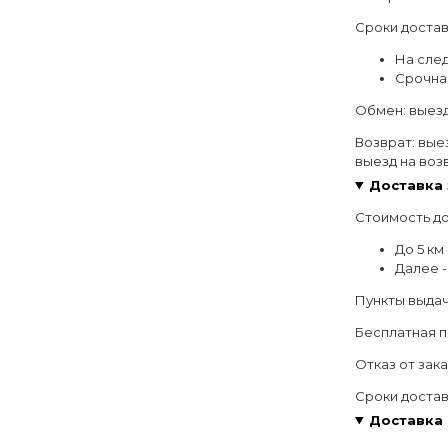
Сроки достав
На след
Срочная
Обмен: выезд
Возврат: выез
выезд на возв
Доставка 
Стоимость до
До 5 км 
Далее -
Пункты выдач
Бесплатная п
Отказ от зак
Сроки достав
Доставка 