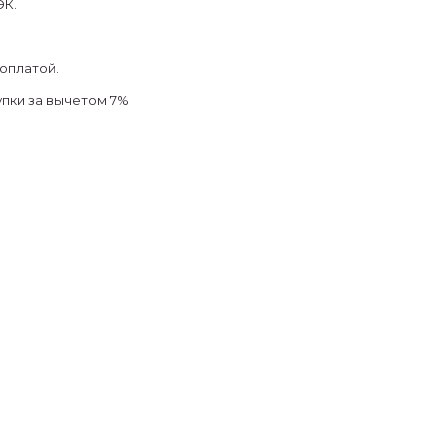
ЭК.
оплатой.
упки за вычетом 7%