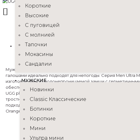
Короткие
Высокие
C пуговицей
С молнией
Тапочки
Мокасины
Сандалии
Мужские рыжие угги ультра короткие с ярко-оранжевыми не
галошами идеально подходят для непогоды. Серия Men Ultra Min
МУЖСКИЕ
изготовленная из водонепроницаемой замши с герметичными
обеспечивает комфорт благодаря подкладке из переработа
Новинки
UGG plush™. Подошва, изготовленная из возобновляемого са
Classic Классические
тростника, и оснащенная несъемной силиконовой галошей, и
подходит для влажных условий. Купить UGG Men Ultra Mini Hybri
Ботинки
Orange со скидкой в нашем интернет-магазине.
Короткие
Мини
Ультра мини