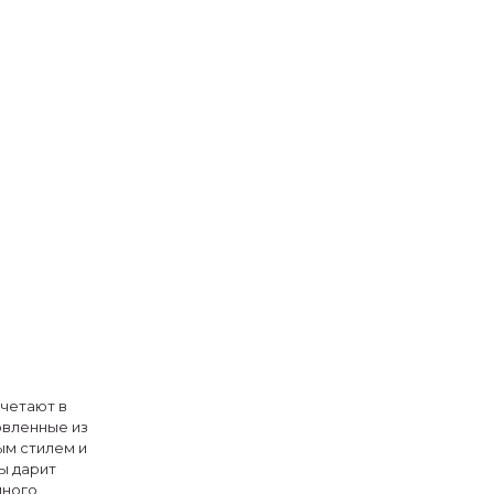
четают в
овленные из
ым стилем и
ы дарит
дного