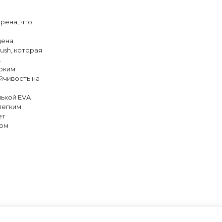
рена, что
щена
ush, которая
.
боким
йчивость на
лькой EVA
легким.
ет
ном