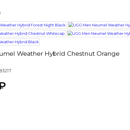
а
mel Weather Hybrid Chestnut Orange
83217
₽