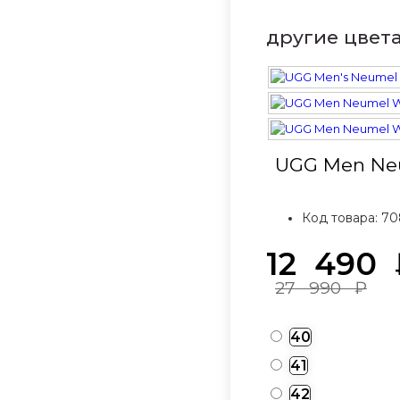
другие цвет
UGG Men Neu
Код товара:
70
12 490
27 990
₽
40
41
42