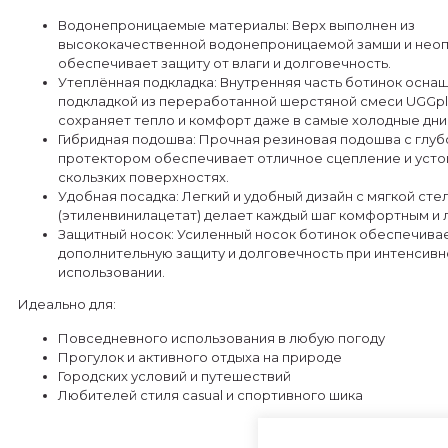
Водонепроницаемые материалы: Верх выполнен из
высококачественной водонепроницаемой замши и неоп
обеспечивает защиту от влаги и долговечность.
Утеплённая подкладка: Внутренняя часть ботинок осна
подкладкой из переработанной шерстяной смеси UGGpl
сохраняет тепло и комфорт даже в самые холодные дни
Гибридная подошва: Прочная резиновая подошва с глу
протектором обеспечивает отличное сцепление и усто
скользких поверхностях.
Удобная посадка: Легкий и удобный дизайн с мягкой сте
(этиленвинилацетат) делает каждый шаг комфортным и 
Защитный носок: Усиленный носок ботинок обеспечива
дополнительную защиту и долговечность при интенсив
использовании.
Идеально для:
Повседневного использования в любую погоду
Прогулок и активного отдыха на природе
Городских условий и путешествий
Любителей стиля casual и спортивного шика