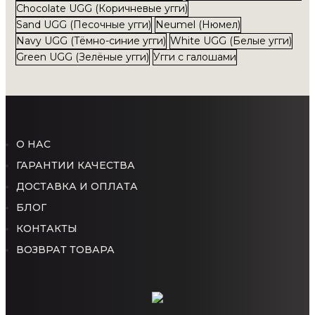
Chocolate UGG (Коричневые угги)
Sand UGG (Песочные угги)
Neumel (Нюмел)
Navy UGG (Тёмно-синие угги)
White UGG (Белые угги)
Green UGG (Зелёные угги)
Угги с галошами
О НАС
ГАРАНТИИ КАЧЕСТВА
ДОСТАВКА И ОПЛАТА
БЛОГ
КОНТАКТЫ
ВОЗВРАТ ТОВАРА