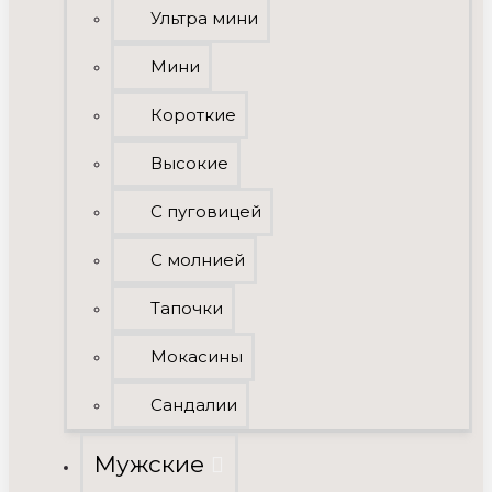
Ультра мини
Мини
Короткие
Высокие
C пуговицей
С молнией
Тапочки
Мокасины
Сандалии
Мужские