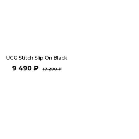
UGG Stitch Slip On Black
9 490
₽
17 290
₽