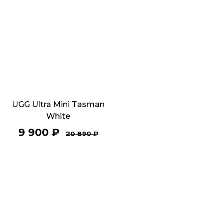
UGG Ultra Mini Tasman
White
9 900
₽
20 890
₽