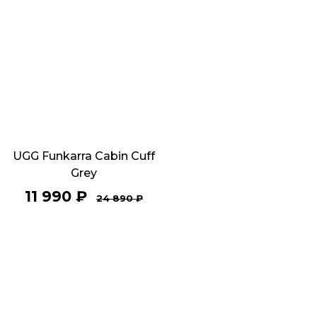
UGG Funkarra Cabin Cuff
Grey
11 990
₽
24 890
₽