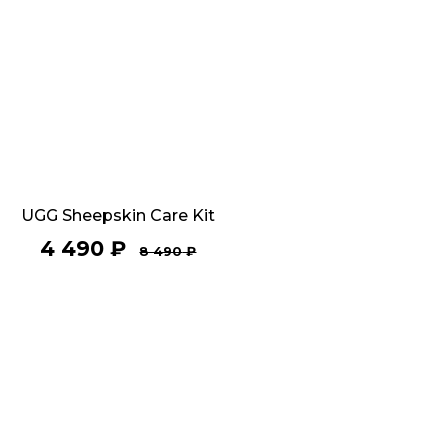
UGG Sheepskin Care Kit
4 490
₽
8 490
₽