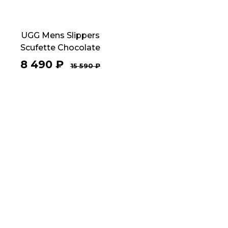
UGG Mens Slippers
Scufette Chocolate
8 490
₽
15 590
₽