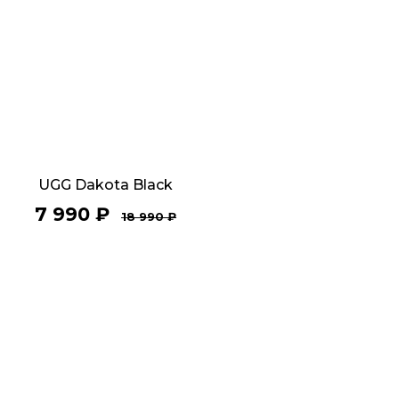
UGG Dakota Black
7 990
₽
18 990
₽