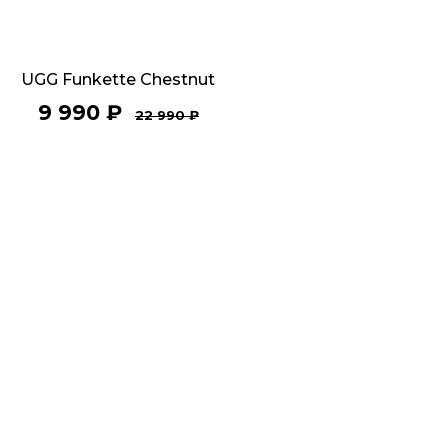
UGG Funkette Chestnut
9 990
₽
22 990
₽