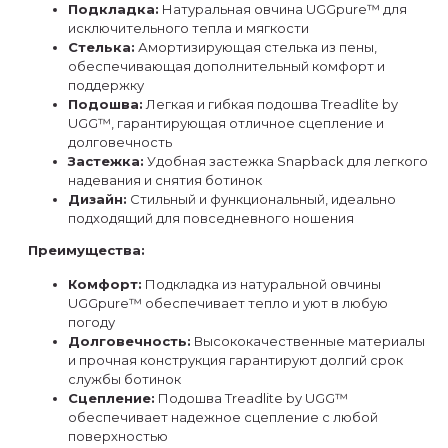
Подкладка:
Натуральная овчина UGGpure™ для
исключительного тепла и мягкости
Стелька:
Амортизирующая стелька из пены,
обеспечивающая дополнительный комфорт и
поддержку
Подошва:
Легкая и гибкая подошва Treadlite by
UGG™, гарантирующая отличное сцепление и
долговечность
Застежка:
Удобная застежка Snapback для легкого
надевания и снятия ботинок
Дизайн:
Стильный и функциональный, идеально
подходящий для повседневного ношения
Преимущества:
Комфорт:
Подкладка из натуральной овчины
UGGpure™ обеспечивает тепло и уют в любую
погоду
Долговечность:
Высококачественные материалы
и прочная конструкция гарантируют долгий срок
службы ботинок
Сцепление:
Подошва Treadlite by UGG™
обеспечивает надежное сцепление с любой
поверхностью