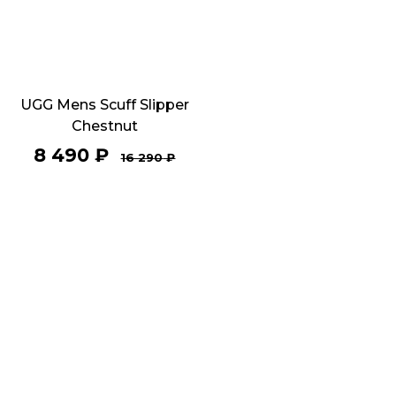
UGG Mens Scuff Slipper
Chestnut
8 490
₽
16 290
₽