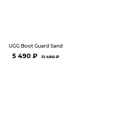
UGG Boot Guard Sand
5 490
₽
11 490
₽