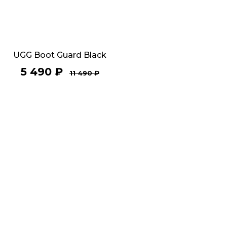
UGG Boot Guard Black
5 490
₽
11 490
₽