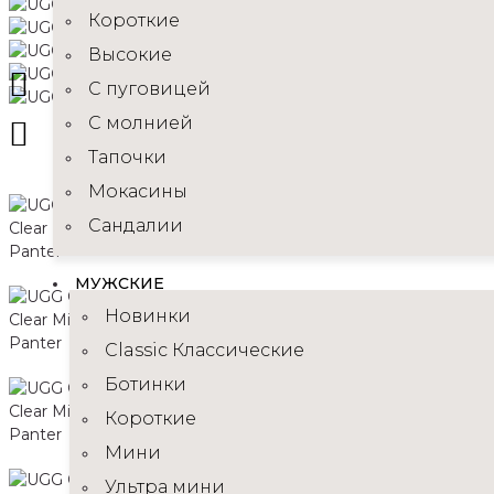
Короткие
Высокие
C пуговицей
С молнией
Тапочки
Мокасины
Сандалии
МУЖСКИЕ
Новинки
Classic Классические
Ботинки
Короткие
Мини
Ультра мини