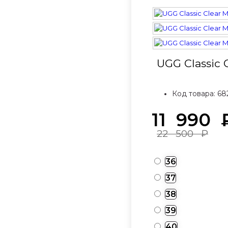
UGG Classic 
Код товара:
68
11 990
22 500
₽
36
37
38
39
40