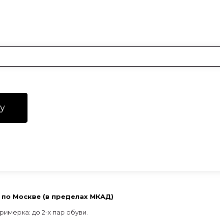
у
по Москве (в пределах МКАД)
римерка: до 2-х пар обуви.