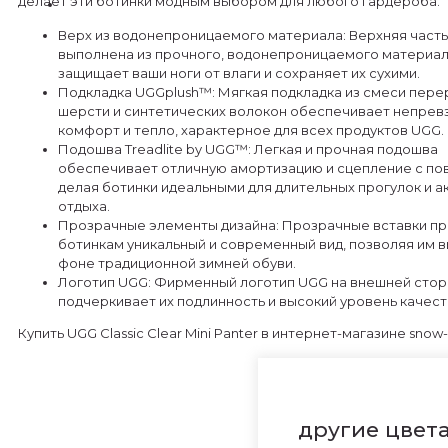
делает эти ботинки модным выбором для любого гардероба.
Верх из водонепроницаемого материала: Верхняя часть
выполнена из прочного, водонепроницаемого материал
защищает ваши ноги от влаги и сохраняет их сухими.
Подкладка UGGplush™: Мягкая подкладка из смеси пер
шерсти и синтетических волокон обеспечивает непре
комфорт и тепло, характерное для всех продуктов UGG.
Подошва Treadlite by UGG™: Легкая и прочная подошва
обеспечивает отличную амортизацию и сцепление с по
делая ботинки идеальными для длительных прогулок и а
отдыха.
Прозрачные элементы дизайна: Прозрачные вставки п
ботинкам уникальный и современный вид, позволяя им в
фоне традиционной зимней обуви.
Логотип UGG: Фирменный логотип UGG на внешней стор
подчеркивает их подлинность и высокий уровень качест
Купить UGG Classic Clear Mini Panter в интернет-магазине snow-
другие цвет