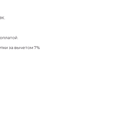
ЭК.
оплатой.
упки за вычетом 7%