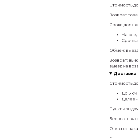
Стоимость до
Возврат това
Сроки достав
На след
Срочная
Обмен: выезд
Возврат: выез
выезд на возв
Доставка 
Стоимость до
До 5 км 
Далее -
Пункты выдач
Бесплатная п
Отказ от зак