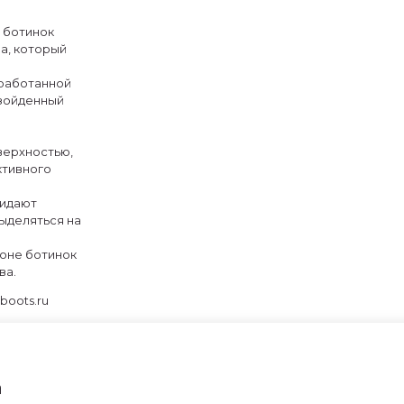
 ботинок
а, который
еработанной
взойденный
верхностью,
ктивного
ридают
ыделяться на
оне ботинок
ва.
boots.ru
а