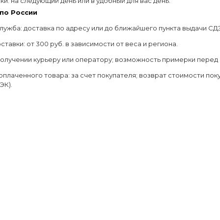
ки: на следующий день или в удобный для вас день.
по России
лужба: доставка по адресу или до ближайшего пункта выдачи СД
тавки: от 300 руб. в зависимости от веса и региона.
получении курьеру или оператору; возможность примерки перед 
оплаченного товара: за счет покупателя; возврат стоимости пок
ЭК).