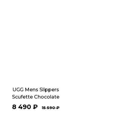
UGG Mens Slippers
Scufette Chocolate
8 490
₽
15 590
₽