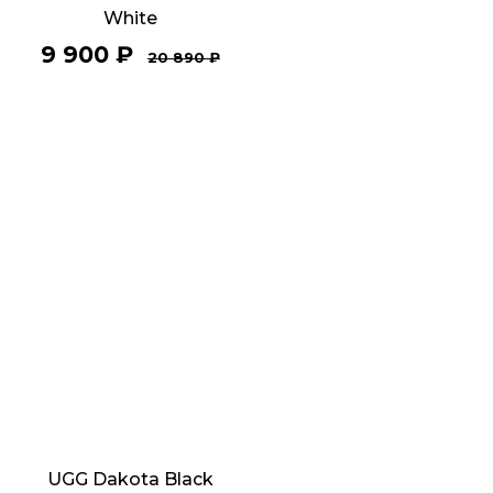
White
9 900
₽
20 890
₽
UGG Dakota Black