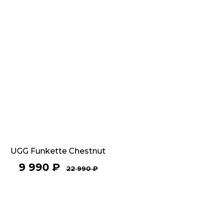
UGG Funkette Chestnut
9 990
₽
22 990
₽