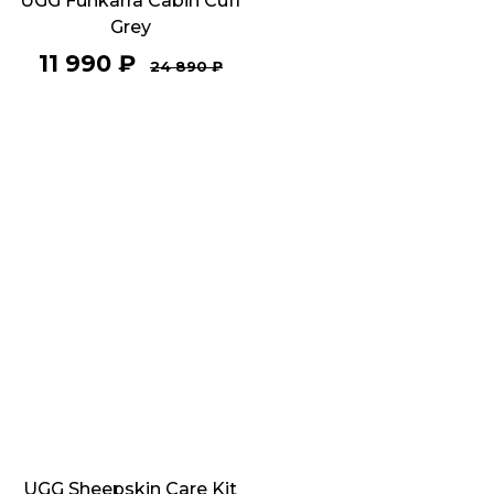
UGG Funkarra Cabin Cuff
Grey
11 990
₽
24 890
₽
UGG Sheepskin Care Kit