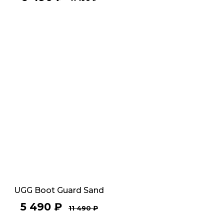
UGG Boot Guard Sand
5 490
₽
11 490
₽