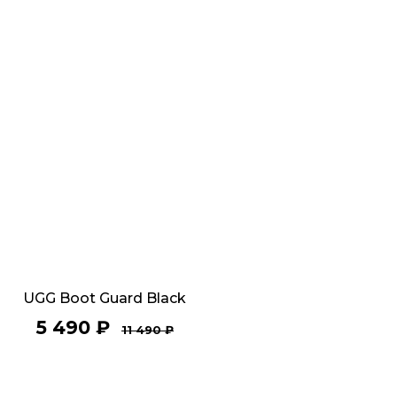
UGG Boot Guard Black
5 490
₽
11 490
₽