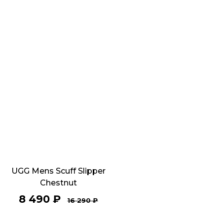
UGG Mens Scuff Slipper
Chestnut
8 490
₽
16 290
₽