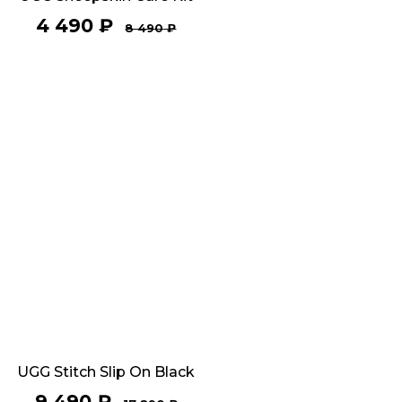
4 490
₽
8 490
₽
UGG Stitch Slip On Black
9 490
₽