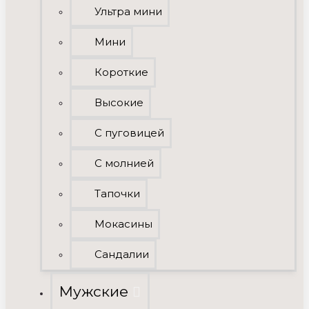
Ультра мини
Мини
Короткие
Высокие
C пуговицей
С молнией
Тапочки
Мокасины
Сандалии
Мужские