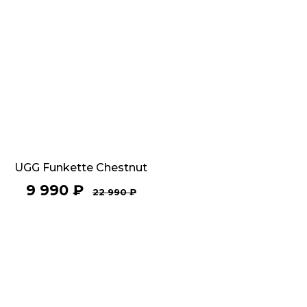
UGG Funkette Chestnut
9 990
₽
22 990
₽