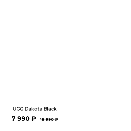
UGG Dakota Black
7 990
₽
18 990
₽