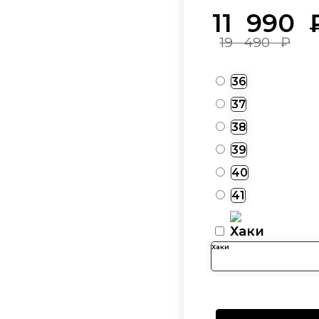
11 990
19 490
₽
36
37
38
39
40
41
Хаки