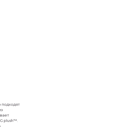
о подходят
из
ивает
G plush™.
,