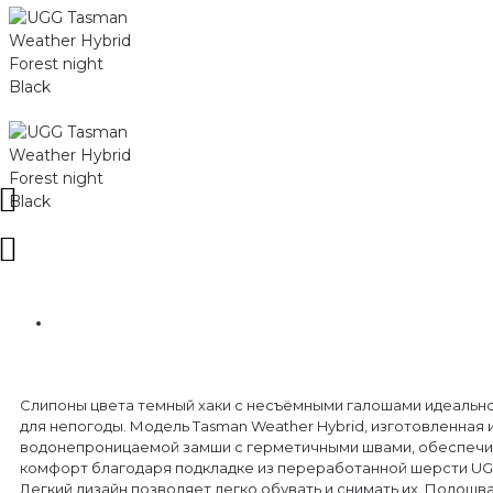
Слипоны цвета темный хаки с несъёмными галошами идеальн
для непогоды. Модель Tasman Weather Hybrid, изготовленная 
водонепроницаемой замши с герметичными швами, обеспеч
комфорт благодаря подкладке из переработанной шерсти UG
Легкий дизайн позволяет легко обувать и снимать их. Подошва