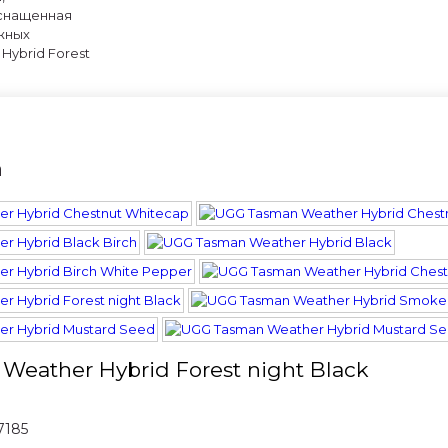
оснащенная
жных
Hybrid Forest
а
eather Hybrid Forest night Black
7185