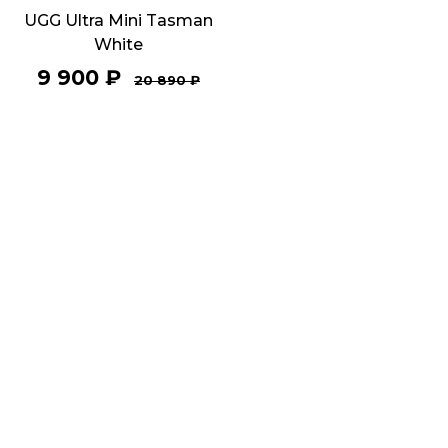
UGG Ultra Mini Tasman
White
9 900
₽
20 890
₽