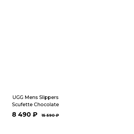
UGG Mens Slippers
Scufette Chocolate
8 490
₽
15 590
₽