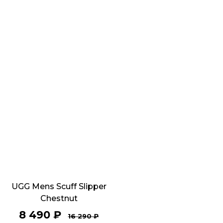
UGG Mens Scuff Slipper
Chestnut
8 490
₽
16 290
₽