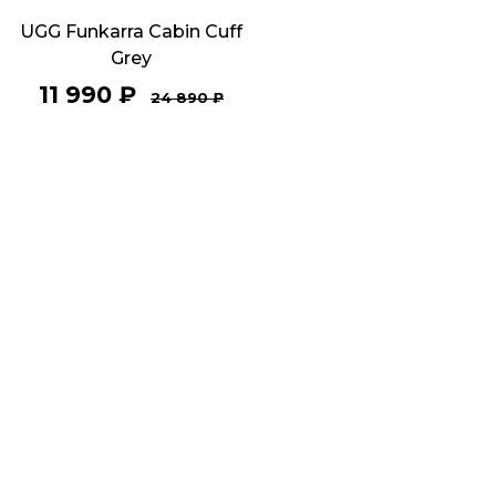
UGG Funkarra Cabin Cuff
Grey
11 990
₽
24 890
₽