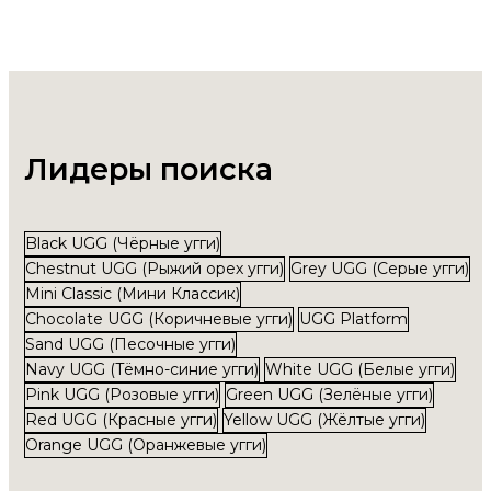
Лидеры поиска
Black UGG (Чёрные угги)
Chestnut UGG (Рыжий орех угги)
Grey UGG (Серые угги)
Mini Classic (Мини Классик)
Chocolate UGG (Коричневые угги)
UGG Platform
Sand UGG (Песочные угги)
Navy UGG (Тёмно-синие угги)
White UGG (Белые угги)
Pink UGG (Розовые угги)
Green UGG (Зелёные угги)
Red UGG (Красные угги)
Yellow UGG (Жёлтые угги)
Orange UGG (Оранжевые угги)