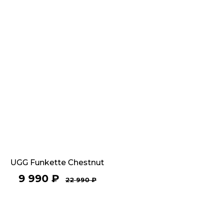
UGG Funkette Chestnut
9 990
₽
22 990
₽