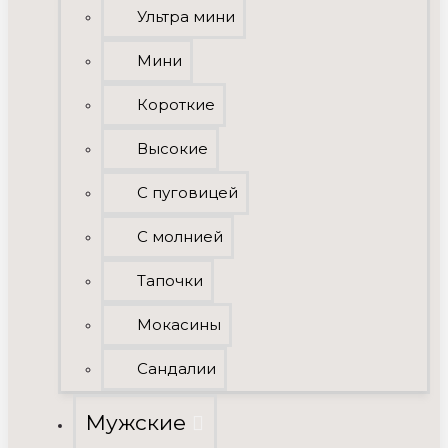
Ультра мини
Мини
Короткие
Высокие
C пуговицей
С молнией
Тапочки
Мокасины
Сандалии
Мужские