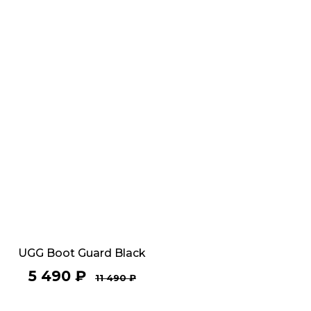
UGG Boot Guard Black
5 490
₽
11 490
₽