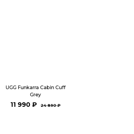
UGG Funkarra Cabin Cuff
Grey
11 990
₽
24 890
₽