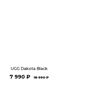
UGG Dakota Black
7 990
₽
18 990
₽