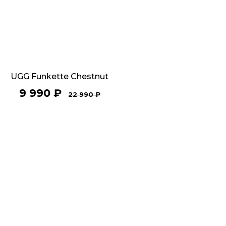
UGG Funkette Chestnut
9 990
₽
22 990
₽