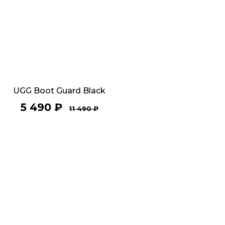
UGG Boot Guard Black
5 490
₽
11 490
₽