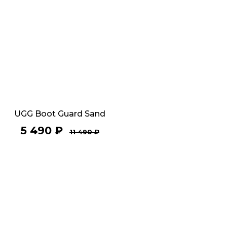
UGG Boot Guard Sand
5 490
₽
11 490
₽