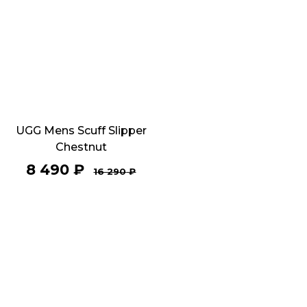
UGG Mens Scuff Slipper
Chestnut
8 490
₽
16 290
₽