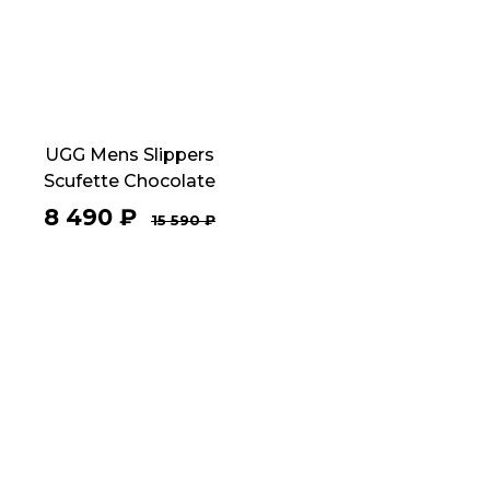
UGG Mens Slippers
Scufette Chocolate
8 490
₽
15 590
₽