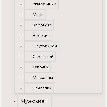
Ультра мини
Мини
Короткие
Высокие
C пуговицей
С молнией
Тапочки
Мокасины
Сандалии
Мужские