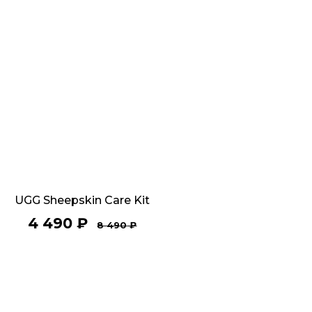
UGG Sheepskin Care Kit
4 490
₽
8 490
₽