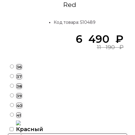
Red
Код товара:
510489
6 490
₽
11 190
₽
36
37
38
39
40
41