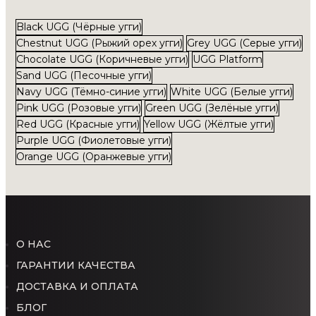
Black UGG (Чёрные угги)
Chestnut UGG (Рыжий орех угги)
Grey UGG (Серые угги)
Chocolate UGG (Коричневые угги)
UGG Platform
Sand UGG (Песочные угги)
Navy UGG (Тёмно-синие угги)
White UGG (Белые угги)
Pink UGG (Розовые угги)
Green UGG (Зелёные угги)
Red UGG (Красные угги)
Yellow UGG (Жёлтые угги)
Purple UGG (Фиолетовые угги)
Orange UGG (Оранжевые угги)
О НАС
ГАРАНТИИ КАЧЕСТВА
ДОСТАВКА И ОПЛАТА
БЛОГ