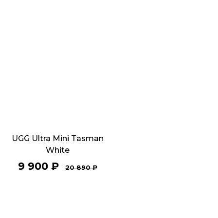
UGG Ultra Mini Tasman
White
9 900
₽
20 890
₽